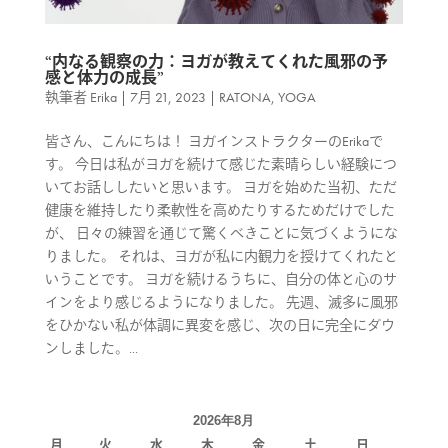
“内なる観察の力：ヨガが教えてくれた風邪の予
感と体力の成長”
執筆者
Erika
|
7月 21, 2023
|
RATONA
,
YOGA
皆さん、こんにちは！ ヨガインストラクターのErikaで
す。 今日は私がヨガを続けて感じた素晴らしい経験につ
いてお話ししたいと思います。 ヨガを始めた当初、ただ
健康を維持したり柔軟性を高めたりするためだけでした
が、 日々の練習を通じて驚くべきことに気づくようにな
りました。 それは、ヨガが私に内観力を授けてくれたと
いうことです。 ヨガを続けるうちに、自分の体と心のサ
インをより感じるようになりました。 先週、滅多に風邪
をひかない私が体調に異変を感じ、次の日に完全にダウ
ンしました。...
2026年8月
月
火
水
木
金
土
日