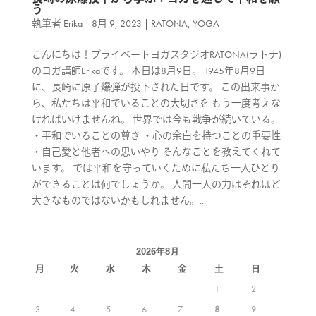
う
執筆者
Erika
|
8月 9, 2023
|
RATONA
,
YOGA
こんにちは！プライベートヨガスタジオRATONA(ラトナ)
のヨガ講師Erikaです。 本日は8月9日。 1945年8月9日
に、長崎に原子爆弾が投下された日です。 この出来事か
ら、私たちは平和でいることの大切さを もう一度考えな
ければいけませんね。 世界では今も戦争が続いている。
・平和でいることの尊さ ・心の余白を持つことの重要性
・自己愛と他者への思いやり そんなことを教えてくれて
います。 では平和を守っていくために私たち一人ひとり
ができることは何でしょうか。 人間一人の力はそれほど
大きなものではないかもしれません。...
2026年8月
月
火
水
木
金
土
日
1
2
3
4
5
6
7
8
9