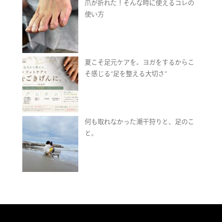
爪が折れた！そんな時に使えるコレの
使い方
夏こそ足元ケアを。ヨガをするからこ
そ感じる“足を整える大切さ”
何も取れなかった潮干狩りと、足のこ
と。