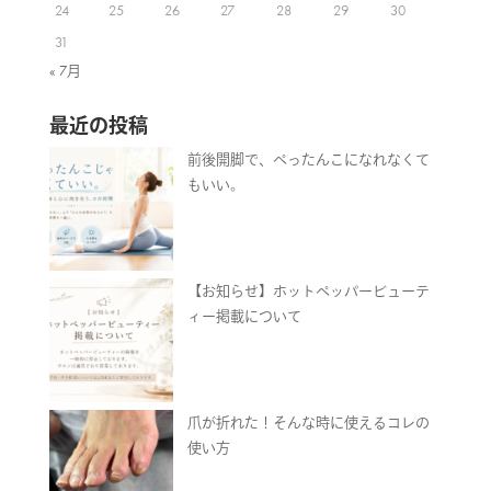
24
25
26
27
28
29
30
31
« 7月
最近の投稿
前後開脚で、ぺったんこになれなくて
もいい。
【お知らせ】ホットペッパービューテ
ィー掲載について
爪が折れた！そんな時に使えるコレの
使い方