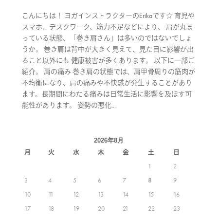
こんにちは！ ヨガインストラクターのErikaです☆ 育児や
スマホ、デスクワーク、筋力不足などにより、 肩が丸ま
っている状態、「巻き肩さん」は多いのではないでしょ
うか。 巻き肩は背中が大きく見えて、見た目に影響が出
ること以外にも 健康被害が多くあります。 以下に一部ご
紹介。 肩の痛み 巻き肩の状態では、肩甲骨周りの筋肉が
不均衡になり、肩の痛みや不快感が発生することがあり
ます。長期間にわたる痛みは日常生活に影響を及ぼす可
能性があります。 姿勢の悪化...
2026年8月
月
火
水
木
金
土
日
1
2
3
4
5
6
7
8
9
10
11
12
13
14
15
16
17
18
19
20
21
22
23