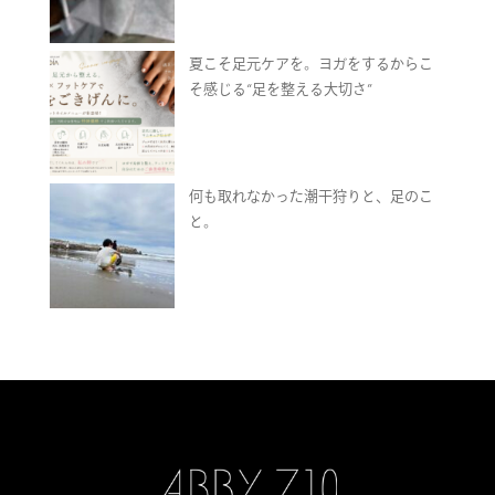
夏こそ足元ケアを。ヨガをするからこ
そ感じる“足を整える大切さ”
何も取れなかった潮干狩りと、足のこ
と。