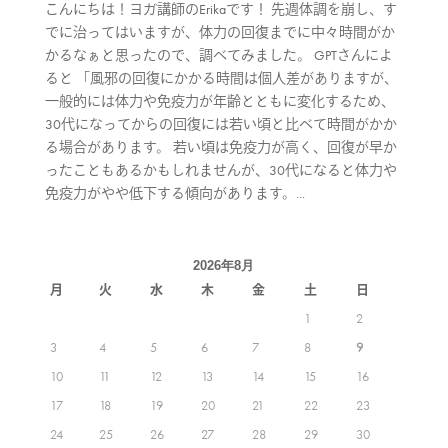
こんにちは！ヨガ講師のErikaです！ 先週体調を崩し、す
でに治ってはいますが、体力の回復までに中々時間がか
かるなぁと思ったので、調べてみました。 GPTさんによ
ると 「風邪の回復にかかる時間は個人差がありますが、
一般的には体力や免疫力が年齢とともに変化するため、
30代になってからの回復には若い頃と比べて時間がかか
る場合があります。 若い頃は免疫力が高く、回復が早か
ったこともあるかもしれませんが、30代になると体力や
免疫力がやや低下する傾向があります。...
2026年8月
月
火
水
木
金
土
日
1
2
3
4
5
6
7
8
9
10
11
12
13
14
15
16
17
18
19
20
21
22
23
24
25
26
27
28
29
30