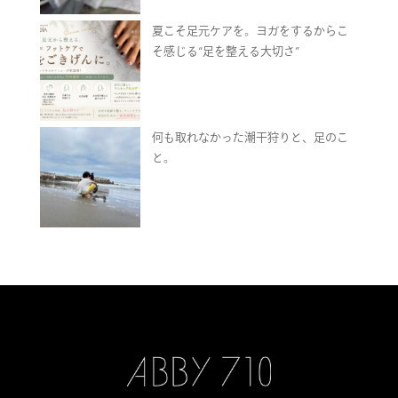
夏こそ足元ケアを。ヨガをするからこ
そ感じる“足を整える大切さ”
何も取れなかった潮干狩りと、足のこ
と。