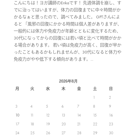
こんにちは！ヨガ講師のErikaです！ 先週体調を崩し、す
でに治ってはいますが、体力の回復までに中々時間がか
かるなぁと思ったので、調べてみました。 GPTさんによ
ると 「風邪の回復にかかる時間は個人差がありますが、
一般的には体力や免疫力が年齢とともに変化するため、
30代になってからの回復には若い頃と比べて時間がかか
る場合があります。 若い頃は免疫力が高く、回復が早か
ったこともあるかもしれませんが、30代になると体力や
免疫力がやや低下する傾向があります。...
2026年8月
月
火
水
木
金
土
日
1
2
3
4
5
6
7
8
9
10
11
12
13
14
15
16
17
18
19
20
21
22
23
24
25
26
27
28
29
30