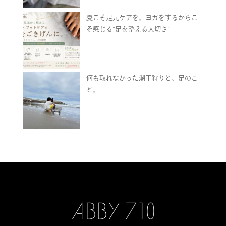
夏こそ足元ケアを。ヨガをするからこ
そ感じる“足を整える大切さ”
何も取れなかった潮干狩りと、足のこ
と。