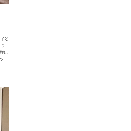
 子ど
まり
皆様に
なツー