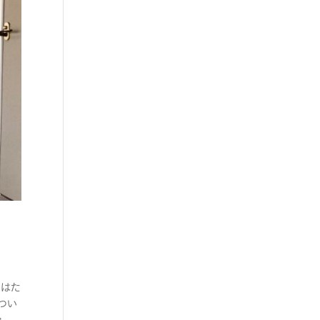
きはた
つい