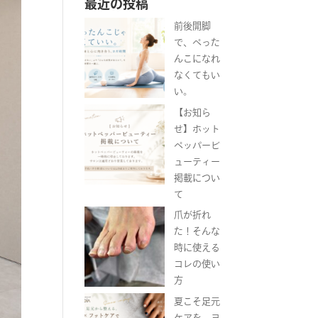
最近の投稿
前後開脚
で、ぺった
んこになれ
なくてもい
い。
【お知ら
せ】ホット
ペッパービ
ューティー
掲載につい
て
爪が折れ
た！そんな
時に使える
コレの使い
方
夏こそ足元
ケアを。ヨ