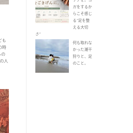
ガをするか
らこそ感じ
る“足を整
える大切
さ”
ども
何も取れな
の時
かった潮干
への
狩りと、足
での人
のこと。