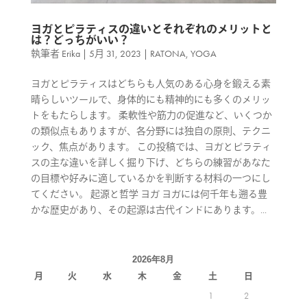
ヨガとピラティスの違いとそれぞれのメリットと
は？どっちがいい？
執筆者
Erika
|
5月 31, 2023
|
RATONA
,
YOGA
ヨガとピラティスはどちらも人気のある心身を鍛える素
晴らしいツールで、身体的にも精神的にも多くのメリッ
トをもたらします。 柔軟性や筋力の促進など、いくつか
の類似点もありますが、各分野には独自の原則、テクニ
ック、焦点があります。 この投稿では、ヨガとピラティ
スの主な違いを詳しく掘り下げ、どちらの練習があなた
の目標や好みに適しているかを判断する材料の一つにし
てください。 起源と哲学 ヨガ ヨガには何千年も遡る豊
かな歴史があり、その起源は古代インドにあります。...
2026年8月
月
火
水
木
金
土
日
1
2