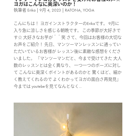
ヨガはこんなに奥深いのか！
執筆者
Erika
|
9月 4, 2023
|
RATONA
,
YOGA
こんにちは！ ヨガインストラクターのErikaです。 9月に
入り急に涼しさを感じる朝晩です。 この季節が大好きで
す☆ 大好きなお芋が＾＾笑 さて、今回はお客様の大切な
お声をご紹介！ 先日、マンツーマンレッスンに通ってい
ただいているお客様が レッスン後に素敵な感想をくださ
いました。 「マンツーマンだと、今まで受けてきた 大人
数のレッスンとは全く異なり、 一つ一つのポーズに対し
て こんなに奥深くポイントがあるのかと 驚くほど、細か
く教えてくれるので よくわかってヨガの面白さ再発見」
今までは youtebeを見てなんとなく...