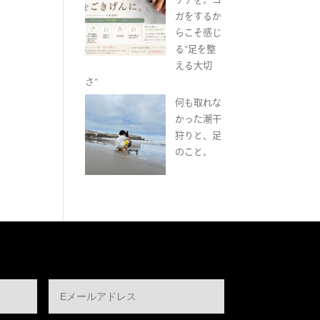
ガをするか
らこそ感じ
る“足を整
える大切
さ”
何も取れな
かった潮干
狩りと、足
のこと。