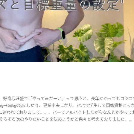
すが私、好奇心旺盛で「やってみたーい」って思うと、長年かかってもコツコ
g→66kgのdietしたり、専業主夫したり、パパで学生して国家資格とっ
に追われておりまして。。。バーでアルバイトしながらなんとかやって
そろそろ次のやりたいことを決めようかと色々と考えておりました。...