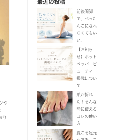
最近の投稿
前後開脚
で、ぺった
んこになれ
なくてもい
い。
【お知ら
せ】ホット
ペッパービ
ューティー
掲載につい
て
爪が折れ
た！そんな
ツや
時に使える
た
コレの使い
おり
方
夏こそ足元
ケアを。ヨ