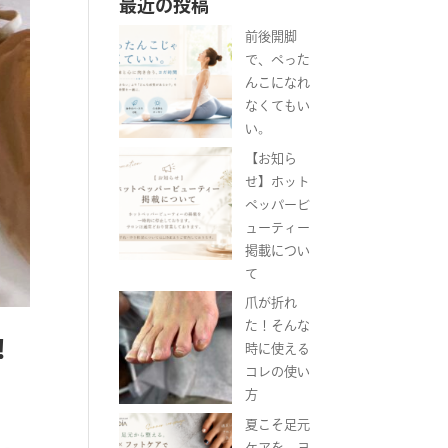
最近の投稿
前後開脚
で、ぺった
んこになれ
なくてもい
い。
【お知ら
せ】ホット
ペッパービ
ューティー
掲載につい
て
爪が折れ
た！そんな
！
時に使える
コレの使い
方
夏こそ足元
ケアを。ヨ