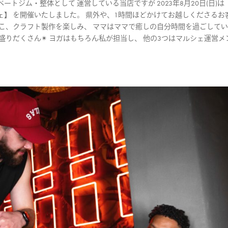
ジム・整体として 運営している当店ですが 2023年8月20日(日)は 
】 を開催いたしました。 県外や、1時間ほどかけてお越しくださるお
こ、クラフト製作を楽しみ、 ママはママで癒しの自分時間を過ごして
盛りだくさん✴︎ ヨガはもちろん私が担当し、 他の3つはマルシェ運営メ