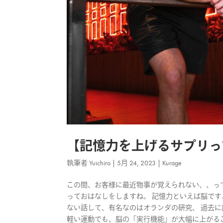
【記憶力を上げるサプリっ
執筆者
Yuichiro
|
5月 24, 2023
|
Kurage
この間、お客様に最近物事が覚えられない、、っ
っておはなしをしますね。 記憶力といえば脳です
ない話して、有名なのはオランダの研究、 過去に
軽い運動でも、脳の「実行機能」が大幅に上がるこ