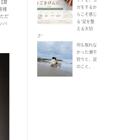
【夏
ガをするか
客様
らこそ感じ
いただ
る“足を整
ンバ
える大切
さ”
何も取れな
かった潮干
狩りと、足
のこと。