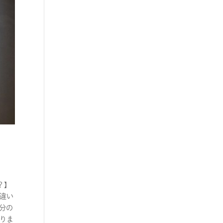
？】
間違い
分の
ありま