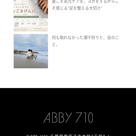
夏こそ足元ケアを。ヨガをするからこ
そ感じる“足を整える大切さ”
何も取れなかった潮干狩りと、足のこ
と。