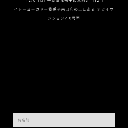
〒270-1151 千葉県我孫子市本町3丁目2-1
イトーヨーカドー我孫子南口店の上にある アビイマ
ンション710号室