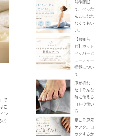
前後開脚
で、ぺった
んこになれ
なくてもい
い。
【お知ら
せ】ホット
ペッパービ
ューティー
掲載につい
て
爪が折れ
た！そんな
時に使える
」で
コレの使い
はこ
方
ポイン
夏こそ足元
る②
ケアを。ヨ
ガをするか