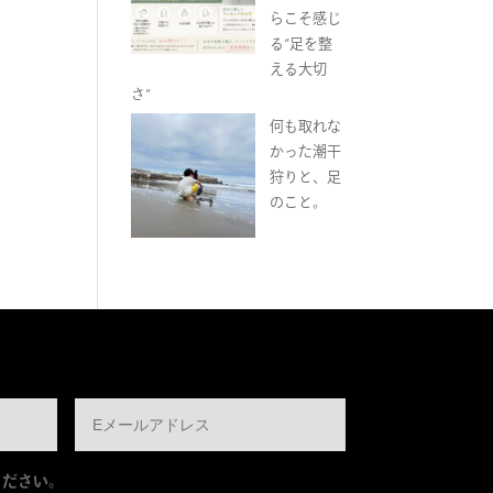
らこそ感じ
る“足を整
える大切
さ”
何も取れな
かった潮干
狩りと、足
のこと。
ください。