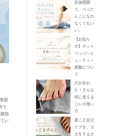
前後開脚
で、ぺった
んこになれ
なくてもい
い。
【お知ら
せ】ホット
ペッパービ
ューティー
掲載につい
て
爪が折れ
た！そんな
時に使える
な季節
コレの使い
柄で
方
・親指
夏こそ足元
ってい
ケアを。ヨ
ガをするか