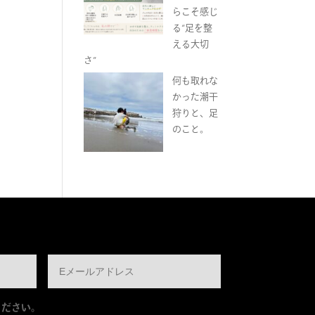
らこそ感じ
る“足を整
える大切
さ”
何も取れな
かった潮干
狩りと、足
のこと。
ください。