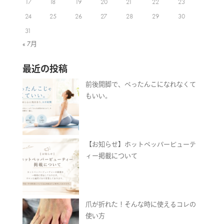
17
18
19
20
21
22
23
24
25
26
27
28
29
30
31
« 7月
最近の投稿
前後開脚で、ぺったんこになれなくて
もいい。
【お知らせ】ホットペッパービューテ
ィー掲載について
爪が折れた！そんな時に使えるコレの
使い方