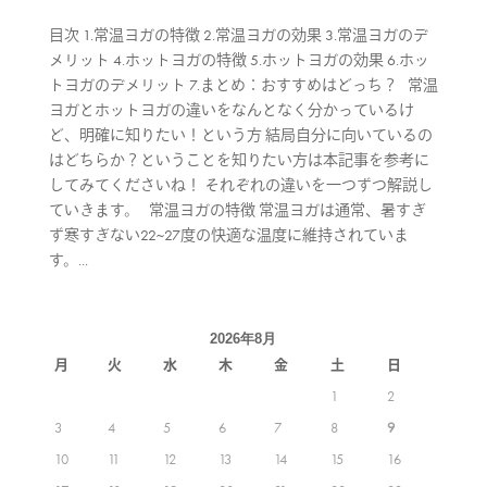
目次 1.常温ヨガの特徴 2.常温ヨガの効果 3.常温ヨガのデ
メリット 4.ホットヨガの特徴 5.ホットヨガの効果 6.ホッ
トヨガのデメリット 7.まとめ：おすすめはどっち？ 常温
ヨガとホットヨガの違いをなんとなく分かっているけ
ど、明確に知りたい！という方 結局自分に向いているの
はどちらか？ということを知りたい方は本記事を参考に
してみてくださいね！ それぞれの違いを一つずつ解説し
ていきます。 常温ヨガの特徴 常温ヨガは通常、暑すぎ
ず寒すぎない22~27度の快適な温度に維持されていま
す。...
2026年8月
月
火
水
木
金
土
日
1
2
3
4
5
6
7
8
9
10
11
12
13
14
15
16