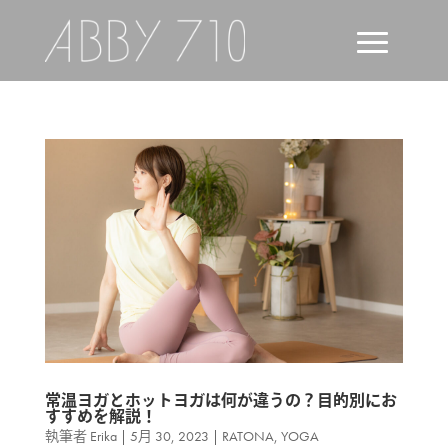
常温ヨガとホットヨガは何が違うの？目的別にお
すすめを解説！
執筆者
Erika
|
5月 30, 2023
|
RATONA
,
YOGA