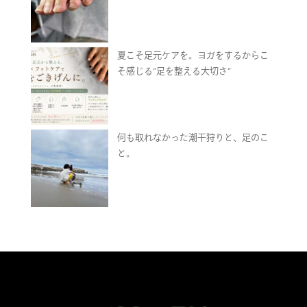
夏こそ足元ケアを。ヨガをするからこ
そ感じる“足を整える大切さ”
何も取れなかった潮干狩りと、足のこ
と。