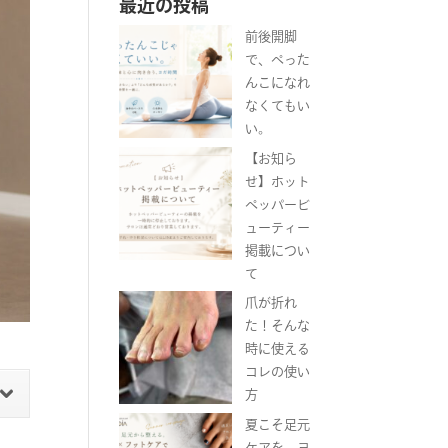
最近の投稿
前後開脚
で、ぺった
んこになれ
なくてもい
い。
【お知ら
せ】ホット
ペッパービ
ューティー
掲載につい
て
爪が折れ
た！そんな
時に使える
コレの使い
方
夏こそ足元
ケアを。ヨ