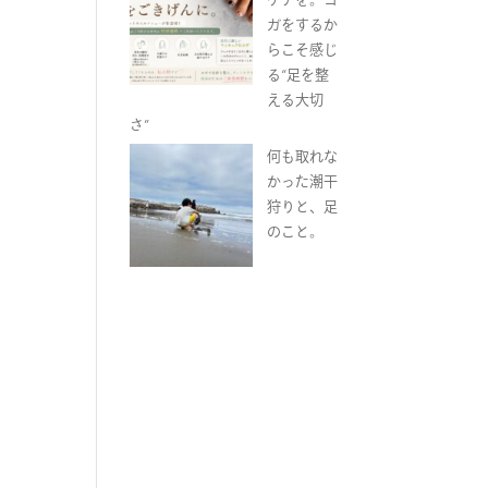
ガをするか
らこそ感じ
る“足を整
える大切
さ”
何も取れな
かった潮干
狩りと、足
のこと。