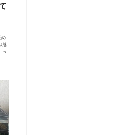
て
始め
は魅
」っ