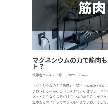
マグネシウムの力で筋肉も
ト？
執筆者
Yuichiro
|
1月 30, 2025
|
Kurage
マグネシウムの力で筋肉も回復！？偏頭痛や血圧に
よね～」とみんな言いますよね。なぜなら、マグネ
ょっと足りなくなるだけで、体のあちこちがガタつ
証拠あるの？」って思う人もいますよね。そこで、今