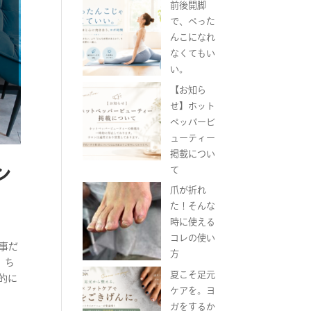
前後開脚
で、ぺった
んこになれ
なくてもい
い。
【お知ら
せ】ホット
ペッパービ
ューティー
掲載につい
ン
て
爪が折れ
た！そんな
時に使える
コレの使い
事だ
方
 ち
夏こそ足元
的に
ケアを。ヨ
ガをするか