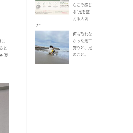
らこそ感じ
る“足を整
える大切
さ”
何も取れな
かった潮干
縮こ
狩りと、足
ると
のこと。
 寒