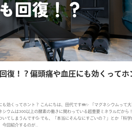
回復！？偏頭痛や血圧にも効くってホ
も効くってホント？ こんにちは、田代です🪼✨ 「マグネシウムって大
シウムは300以上の酵素の働きに関わっている超重要ミネラルだから！
いてしまうんです💦 でも、「本当にそんなにすごいの？」とか「科学
回紹介するのが...