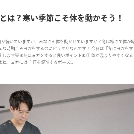
とは？寒い季節こそ体を動かそう！
✨ 寒い日が続いていますが、みなさん体を動かせていますか？冬は寒さで体が
んな時期こそヨガをするのにピッタリなんです！ 今日は「冬にヨガをす
す💡 ❄️冬にヨガをすると良いポイント❄️ ① 体が温まりやすくなる
。ヨガには 血行を促進するポーズ...