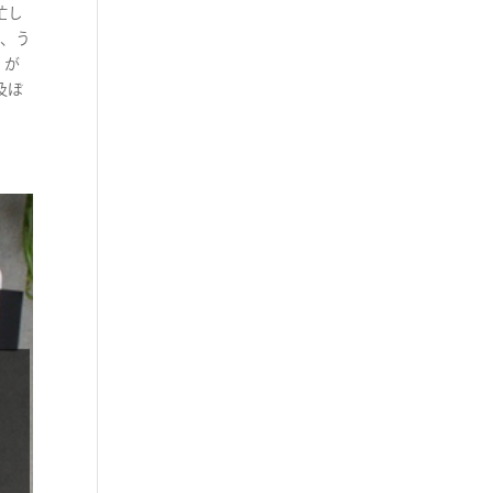
忙し
際、う
」が
及ぼ