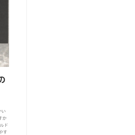
の
かい
すか
ールド
やす