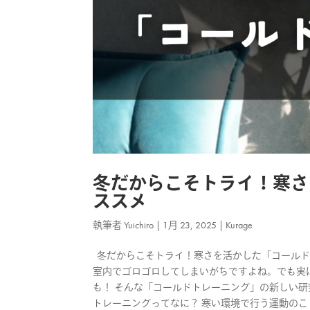
冬だからこそトライ！寒さ
ススメ
執筆者
Yuichiro
|
1月 23, 2025
|
Kurage
冬だからこそトライ！寒さを活かした「コールド
室内でゴロゴロしてしまいがちですよね。でも実
も！ そんな「コールドトレーニング」の新しい研
トレーニングってなに？ 寒い環境で行う運動の