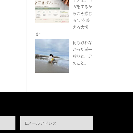
ガをするか
らこそ感じ
る“足を整
える大切
さ”
何も取れな
かった潮干
狩りと、足
のこと。