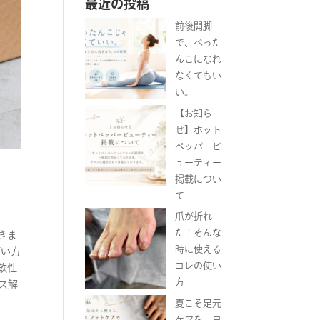
最近の投稿
前後開脚
で、ぺった
んこになれ
なくてもい
い。
【お知ら
せ】ホット
ペッパービ
ューティー
掲載につい
て
爪が折れ
た！そんな
きま
時に使える
硬い方
コレの使い
軟性
方
ス解
夏こそ足元
ケアを。ヨ