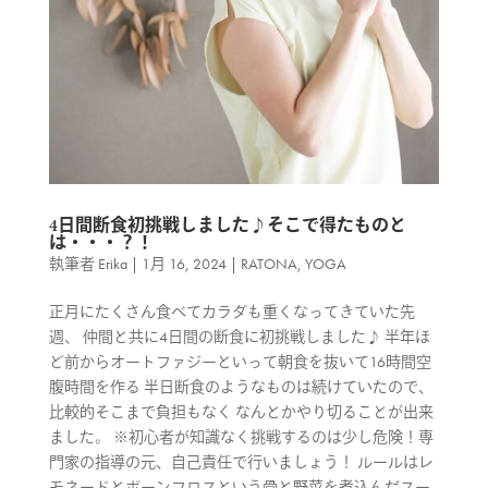
4日間断食初挑戦しました♪そこで得たものと
は・・・？！
執筆者
Erika
|
1月 16, 2024
|
RATONA
,
YOGA
正月にたくさん食べてカラダも重くなってきていた先
週、 仲間と共に4日間の断食に初挑戦しました♪ 半年ほ
ど前からオートファジーといって朝食を抜いて16時間空
腹時間を作る 半日断食のようなものは続けていたので、
比較的そこまで負担もなく なんとかやり切ることが出来
ました。 ※初心者が知識なく挑戦するのは少し危険！専
門家の指導の元、自己責任で行いましょう！ ルールはレ
モネードとボーンフロスという骨と野菜を煮込んだスー