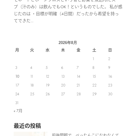
プ（汁のみ）は飲んでもOK！というものでした。 私が感
じたのは ・目標が明確（4日間）だったから希望を持っ
てできた...
2026年8月
月
火
水
木
金
土
日
1
2
3
4
5
6
7
8
9
10
11
12
13
14
15
16
17
18
19
20
21
22
23
24
25
26
27
28
29
30
31
« 7月
最近の投稿
前後開脚で、ぺったんこになれなくて