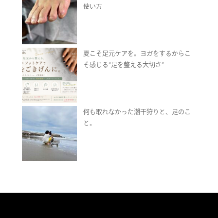
使い方
夏こそ足元ケアを。ヨガをするからこ
そ感じる“足を整える大切さ”
何も取れなかった潮干狩りと、足のこ
と。