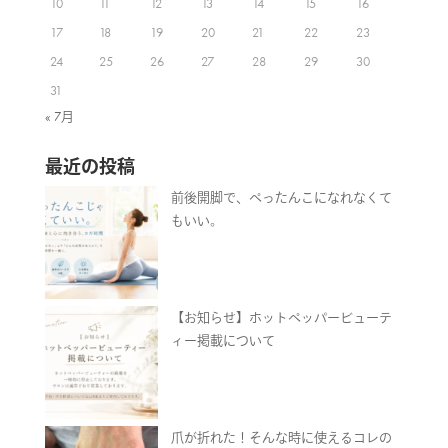
10
11
12
13
14
15
16
17
18
19
20
21
22
23
24
25
26
27
28
29
30
31
« 7月
最近の投稿
前後開脚で、ぺったんこになれなくて
もいい。
【お知らせ】ホットペッパービューテ
ィー掲載について
爪が折れた！そんな時に使えるコレの