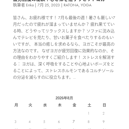
執筆者
Erika
|
7月 25, 2023
|
RATONA
,
YOGA
皆さん、お疲れ様です！ 7月も最後の週！暑さも厳しい7
月だったので疲れが溜まっていませんか？ 疲れ果ててい
る時、どうやってリラックスしますか？ ソファに沈み込
んでテレビを見たり、甘いお菓子を食べたりするのもい
いですが、 本当の癒しを求めるなら、ヨガこそが最高の
方法なのです。 なぜヨガが疲労回復に効果的なのか、そ
の理由をわかりやすくご紹介します！ ストレスを解消す
る： ヨガは、深く呼吸をすることや心地よいポーズをと
ることによって、ストレスホルモンであるコルチゾール
の分泌を減らすのに役立ちます。...
2026年8月
月
火
水
木
金
土
日
1
2
3
4
5
6
7
8
9