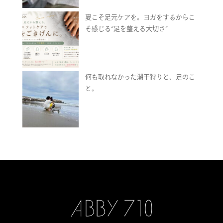
夏こそ足元ケアを。ヨガをするからこ
そ感じる“足を整える大切さ”
何も取れなかった潮干狩りと、足のこ
と。