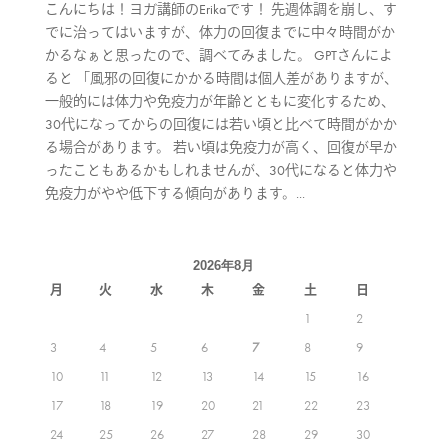
こんにちは！ヨガ講師のErikaです！ 先週体調を崩し、す
でに治ってはいますが、体力の回復までに中々時間がか
かるなぁと思ったので、調べてみました。 GPTさんによ
ると 「風邪の回復にかかる時間は個人差がありますが、
一般的には体力や免疫力が年齢とともに変化するため、
30代になってからの回復には若い頃と比べて時間がかか
る場合があります。 若い頃は免疫力が高く、回復が早か
ったこともあるかもしれませんが、30代になると体力や
免疫力がやや低下する傾向があります。...
2026年8月
月
火
水
木
金
土
日
1
2
3
4
5
6
7
8
9
10
11
12
13
14
15
16
17
18
19
20
21
22
23
24
25
26
27
28
29
30