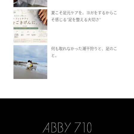
夏こそ足元ケアを。ヨガをするからこ
そ感じる“足を整える大切さ”
何も取れなかった潮干狩りと、足のこ
と。