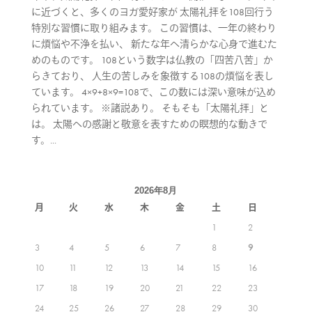
に近づくと、多くのヨガ愛好家が 太陽礼拝を108回行う
特別な習慣に取り組みます。 この習慣は、一年の終わり
に煩悩や不浄を払い、 新たな年へ清らかな心身で進むた
めのものです。 108という数字は仏教の「四苦八苦」か
らきており、 人生の苦しみを象徴する108の煩悩を表し
ています。 4×9+8×9=108で、この数には深い意味が込め
られています。 ※諸説あり。 そもそも「太陽礼拝」と
は。 太陽への感謝と敬意を表すための瞑想的な動きで
す。...
2026年8月
月
火
水
木
金
土
日
1
2
3
4
5
6
7
8
9
10
11
12
13
14
15
16
17
18
19
20
21
22
23
24
25
26
27
28
29
30