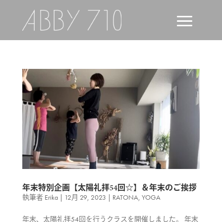
年末特別企画【太陽礼拝54回☆】＆年末のご挨拶
執筆者
Erika
|
12月 29, 2023
|
RATONA
,
YOGA
年末、太陽礼拝54回を行うクラスを開催しました。 年末