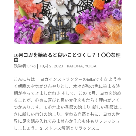
10月ヨガを始めると良いことづくし？！〇〇な理
由
執筆者
Erika
|
10月 2, 2023
|
RATONA
,
YOGA
こんにちは！ ヨガインストラクターのErikaです☆ ようや
く朝晩の空気がひんやりとし、木々が秋の色に染まる時
期がやってきましたね♪ そして、この10月、ヨガを始め
ることが、心身に喜びと良い変化をもたらす理由がいく
つかあります。 1. 心地よい季節の始まり: 新しい季節はま
さに新しい自分の始まり。変わる自然と共に、ヨガの世
界に足を踏み入れてみませんか？心も体もリフレッシュ
しましょう。 2. ストレス解消とリラックス:...