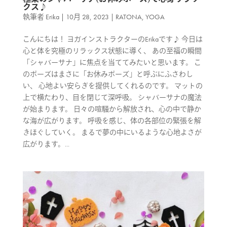
クス♪
執筆者
Erika
|
10月 28, 2023
|
RATONA
,
YOGA
こんにちは！ ヨガインストラクターのErikaです♪ 今日は
心と体を究極のリラックス状態に導く、 あの至福の瞬間
「シャバーサナ」に焦点を当ててみたいと思います。 こ
のポーズはまさに「お休みポーズ」と呼ぶにふさわし
い、 心地よい安らぎを提供してくれるのです。 マットの
上で横たわり、目を閉じて深呼吸。 シャバーサナの魔法
が始まります。 日々の喧騒から解放され、心の中で静か
な海が広がります。 呼吸を感じ、体の各部位の緊張を解
きほぐしていく。 まるで夢の中にいるような心地よさが
広がります。...