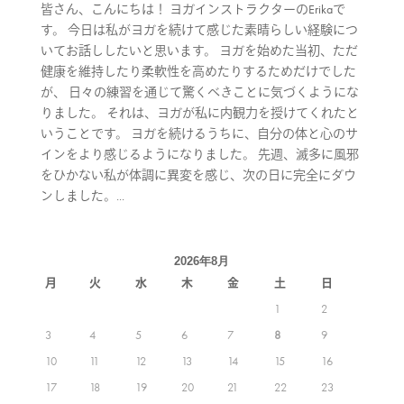
皆さん、こんにちは！ ヨガインストラクターのErikaで
す。 今日は私がヨガを続けて感じた素晴らしい経験につ
いてお話ししたいと思います。 ヨガを始めた当初、ただ
健康を維持したり柔軟性を高めたりするためだけでした
が、 日々の練習を通じて驚くべきことに気づくようにな
りました。 それは、ヨガが私に内観力を授けてくれたと
いうことです。 ヨガを続けるうちに、自分の体と心のサ
インをより感じるようになりました。 先週、滅多に風邪
をひかない私が体調に異変を感じ、次の日に完全にダウ
ンしました。...
2026年8月
月
火
水
木
金
土
日
1
2
3
4
5
6
7
8
9
10
11
12
13
14
15
16
17
18
19
20
21
22
23