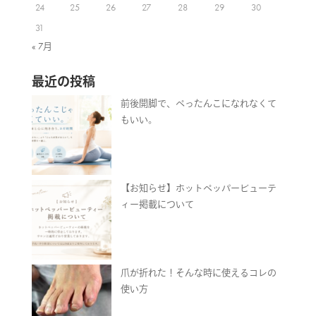
24
25
26
27
28
29
30
31
« 7月
最近の投稿
前後開脚で、ぺったんこになれなくて
もいい。
【お知らせ】ホットペッパービューテ
ィー掲載について
爪が折れた！そんな時に使えるコレの
使い方