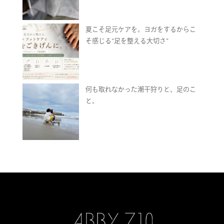
夏こそ足元ケアを。ヨガをするからこ
そ感じる“足を整える大切さ”
何も取れなかった潮干狩りと、足のこ
と。