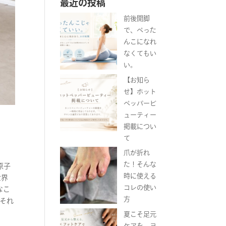
最近の投稿
前後開脚
で、ぺった
んこになれ
なくてもい
い。
【お知ら
せ】ホット
ペッパービ
ューティー
掲載につい
て
爪が折れ
た！そんな
原子
時に使える
世界
コレの使い
なこ
方
はそれ
夏こそ足元
ケアを。ヨ