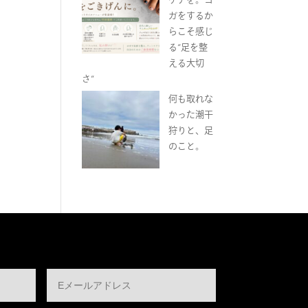
ガをするか
らこそ感じ
る“足を整
える大切
さ”
何も取れな
かった潮干
狩りと、足
のこと。