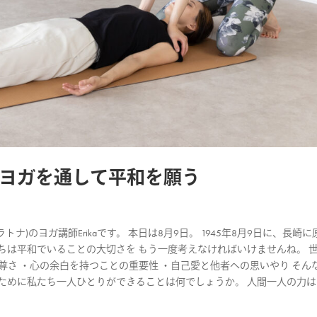
ヨガを通して平和を願う
ナ)のヨガ講師Erikaです。 本日は8月9日。 1945年8月9日に、長崎に
ちは平和でいることの大切さを もう一度考えなければいけませんね。 
尊さ ・心の余白を持つことの重要性 ・自己愛と他者への思いやり そん
ために私たち一人ひとりができることは何でしょうか。 人間一人の力