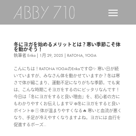
冬にヨガを始めるメリットとは？寒い季節こそ体
を動かそう！
執筆者
Erika
|
1月 29, 2025
|
RATONA
,
YOGA
こんにちは！RATONA YOGAのErikaです😊✨ 寒い日が続
いていますが、みなさん体を動かせていますか？冬は寒
さで体が縮こまり、運動不足になりがちな季節。でも実
は、こんな時期こそヨガをするのにピッタリなんです！
今日は「冬にヨガをすると良い理由」を、初心者の方に
もわかりやすくお伝えします💡 ❄️冬にヨガをすると良い
ポイント❄️ ① 体が温まりやすくなる🔥 寒いと血流が悪く
なり、手足が冷えやすくなりますよね。ヨガには 血行を
促進するポーズ...