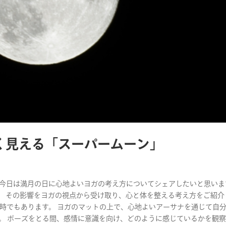
く見える「スーパームーン」
す。 今日は満月の日に心地よいヨガの考え方についてシェアしたいと思いま
。 その影響をヨガの視点から受け取り、心と体を整える考え方をご紹介
る時でもあります。 ヨガのマットの上で、心地よいアーサナを通じて自
。 ポーズをとる間、感情に意識を向け、どのように感じているかを観