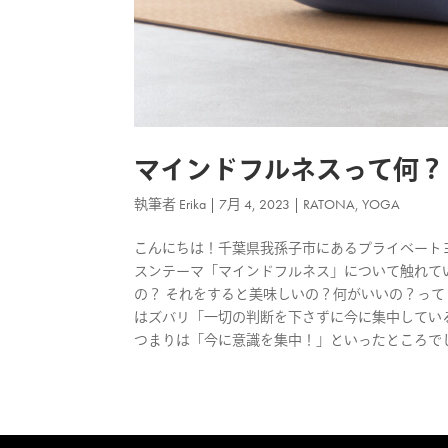
マインドフルネスって何？
執筆者
Erika
|
7月 4, 2023
|
RATONA
,
YOGA
こんにちは！千葉県我孫子市にあるプライベートヨガス
スンテーマ「マインドフルネス」について触れて
の？ それをすると美味しいの？何がいいの？って
はズバリ「一切の判断を下さずに今に集中してい
つまりは「今に意識を集中！」といったところでしょ