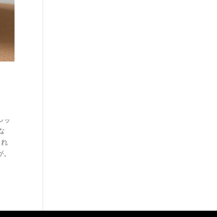
レッ
な
それ
が、