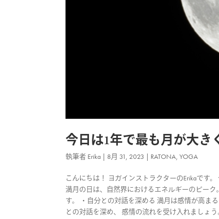
今日は1年で最も月が大き
執筆者
Erika
|
8月 31, 2023
|
RATONA
,
YOGA
こんにちは！ ヨガインストラクターのErikaで
満月の日は、自然界におけるエネルギーのピーク
す。 ・自分との対話を深める 満月は感情が高ま
との対話を深め、 感情の流れを受け入れましょう