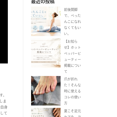
最近の投稿
前後開脚
で、ぺった
んこになれ
なくてもい
い。
【お知ら
せ】ホット
ペッパービ
ューティー
掲載につい
て
爪が折れ
た！そんな
時に使える
す。
コレの使い
しま
方
分自身
夏こそ足元
察して
ケアを。ヨ