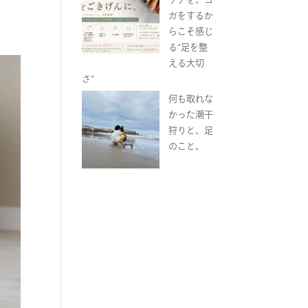
ガをするか
らこそ感じ
る“足を整
える大切
さ”
何も取れな
かった潮干
狩りと、足
のこと。