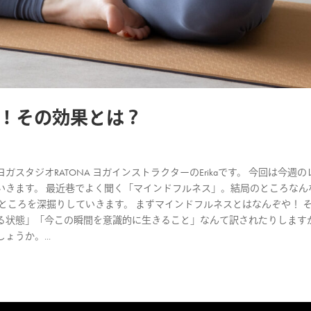
！その効果とは？
タジオRATONA ヨガインストラクターのErikaです。 今回は今週の
いきます。 最近巷でよく聞く「マインドフルネス」。結局のところなん
ところを深掘りしていきます。 まずマインドフルネスとはなんぞや！ 
る状態」「今この瞬間を意識的に生きること」なんて訳されたりします
うか。...