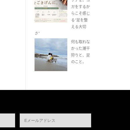
ガをするか
らこそ感じ
る“足を整
える大切
さ”
何も取れな
かった潮干
狩りと、足
のこと。