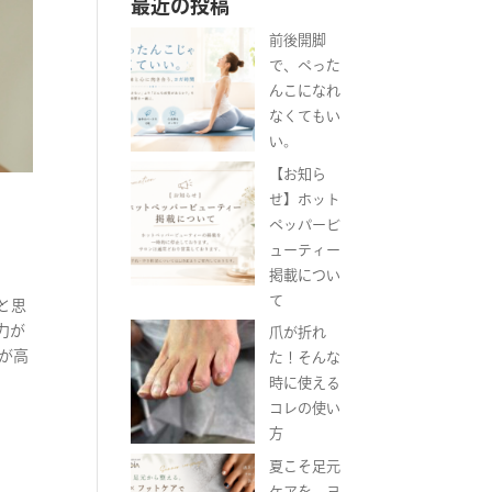
最近の投稿
前後開脚
で、ぺった
んこになれ
なくてもい
い。
【お知ら
せ】ホット
ペッパービ
ューティー
掲載につい
て
と思
力が
爪が折れ
が高
た！そんな
時に使える
コレの使い
方
夏こそ足元
ケアを。ヨ