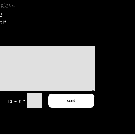
ください。
せ
わせ
=
12 + 8
send