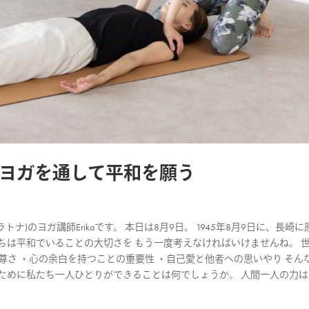
ヨガを通して平和を願う
ナ)のヨガ講師Erikaです。 本日は8月9日。 1945年8月9日に、長崎に
ちは平和でいることの大切さを もう一度考えなければいけませんね。 
尊さ ・心の余白を持つことの重要性 ・自己愛と他者への思いやり そん
ために私たち一人ひとりができることは何でしょうか。 人間一人の力