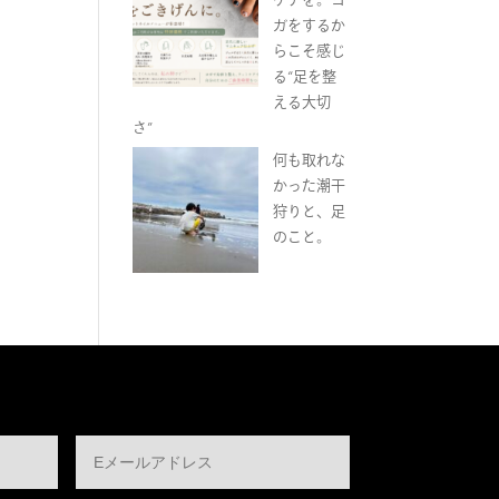
ガをするか
らこそ感じ
る“足を整
える大切
さ”
何も取れな
かった潮干
狩りと、足
のこと。