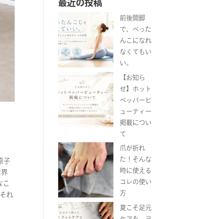
最近の投稿
前後開脚
で、ぺった
んこになれ
なくてもい
い。
【お知ら
せ】ホット
ペッパービ
ューティー
掲載につい
て
爪が折れ
た！そんな
原子
時に使える
世界
コレの使い
なこ
方
はそれ
夏こそ足元
ケアを。ヨ