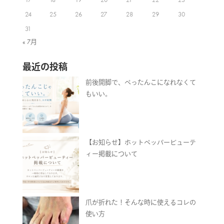
24
25
26
27
28
29
30
31
« 7月
最近の投稿
前後開脚で、ぺったんこになれなくて
もいい。
【お知らせ】ホットペッパービューテ
ィー掲載について
爪が折れた！そんな時に使えるコレの
使い方