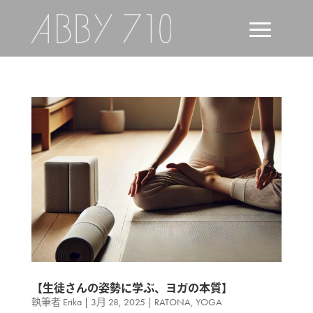
【生徒さんの姿勢に学ぶ、ヨガの本質】
執筆者
Erika
|
3月 28, 2025
|
RATONA
,
YOGA