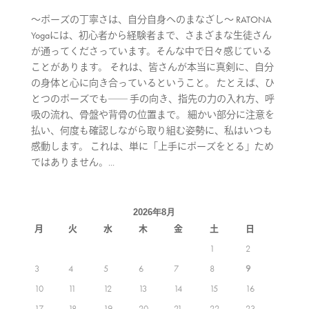
〜ポーズの丁寧さは、自分自身へのまなざし〜 RATONA
Yogaには、初心者から経験者まで、さまざまな生徒さん
が通ってくださっています。そんな中で日々感じている
ことがあります。 それは、皆さんが本当に真剣に、自分
の身体と心に向き合っているということ。 たとえば、ひ
とつのポーズでも―― 手の向き、指先の力の入れ方、呼
吸の流れ、骨盤や背骨の位置まで。 細かい部分に注意を
払い、何度も確認しながら取り組む姿勢に、私はいつも
感動します。 これは、単に「上手にポーズをとる」ため
ではありません。...
2026年8月
月
火
水
木
金
土
日
1
2
3
4
5
6
7
8
9
10
11
12
13
14
15
16
17
18
19
20
21
22
23