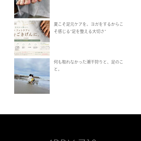
夏こそ足元ケアを。ヨガをするからこ
そ感じる“足を整える大切さ”
何も取れなかった潮干狩りと、足のこ
と。