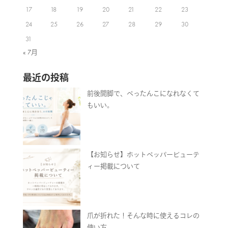
17
18
19
20
21
22
23
24
25
26
27
28
29
30
31
« 7月
最近の投稿
前後開脚で、ぺったんこになれなくて
もいい。
【お知らせ】ホットペッパービューテ
ィー掲載について
爪が折れた！そんな時に使えるコレの
使い方