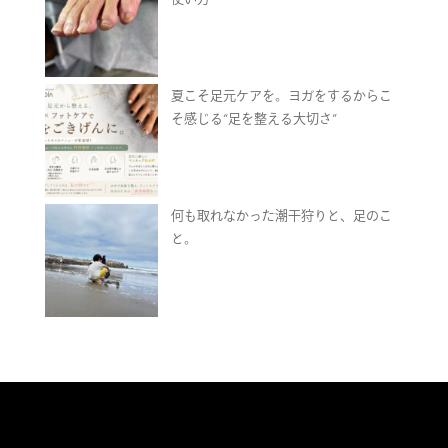
夏こそ足元ケアを。ヨガをするからこ
そ感じる“足を整える大切さ”
何も取れなかった潮干狩りと、足のこ
と。