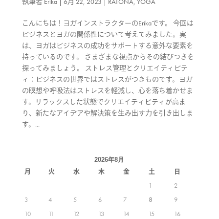
執筆者
Erika
|
6月 22, 2023
|
RATONA
,
YOGA
こんにちは！ヨガインストラクターのErikaです。 今回は
ビジネスとヨガの関係性について考えてみました。実
は、ヨガはビジネスの成功をサポートする意外な要素を
持っているのです。 さまざまな視点からその結びつきを
探ってみましょう。 ストレス管理とクリエイティビテ
ィ：ビジネスの世界ではストレスがつきものです。ヨガ
の瞑想や呼吸法はストレスを軽減し、心を落ち着かせま
す。リラックスした状態でクリエイティビティが高ま
り、新たなアイデアや解決策を生み出す力を引き出しま
す。...
2026年8月
月
火
水
木
金
土
日
1
2
3
4
5
6
7
8
9
10
11
12
13
14
15
16