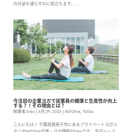
の分泌を減らすのに役立ちます。...
今注目の企業ヨガで従業員の健康と生産性が向上
する？！その理由とは？
執筆者
Erika
|
6月 29, 2023
|
RATONA
,
YOGA
こんにちは！ 千葉県我孫子市にあるプライベートヨガス
タジオRATONA代表・ヨガ講師のErikaです。 先日レッス