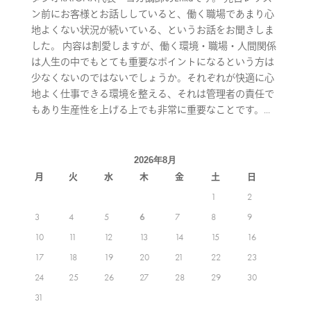
ン前にお客様とお話ししていると、働く職場であまり心
地よくない状況が続いている、というお話をお聞きしま
した。 内容は割愛しますが、働く環境・職場・人間関係
は人生の中でもとても重要なポイントになるという方は
少なくないのではないでしょうか。それぞれが快適に心
地よく仕事できる環境を整える、それは管理者の責任で
もあり生産性を上げる上でも非常に重要なことです。...
2026年8月
月
火
水
木
金
土
日
1
2
3
4
5
6
7
8
9
10
11
12
13
14
15
16
17
18
19
20
21
22
23
24
25
26
27
28
29
30
31