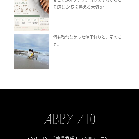
そ感じる“足を整える大切さ”
何も取れなかった潮干狩りと、足のこ
と。
〒270-1151 千葉県我孫子市本町3丁目2-1