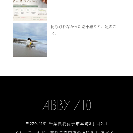
何も取れなかった潮干狩りと、足のこ
と。
〒270-1151 千葉県我孫子市本町3丁目2-1
イトーヨーカドー我孫子南口店の上にある アビイマ