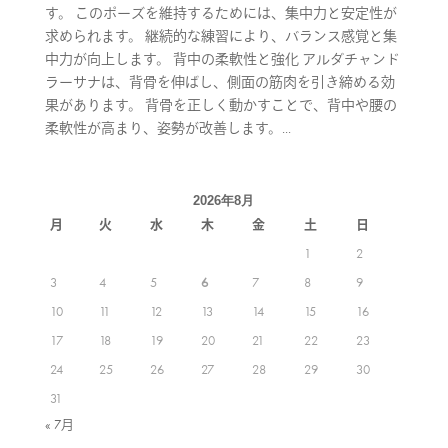
す。 このポーズを維持するためには、集中力と安定性が
求められます。 継続的な練習により、バランス感覚と集
中力が向上します。 背中の柔軟性と強化 アルダチャンド
ラーサナは、背骨を伸ばし、側面の筋肉を引き締める効
果があります。 背骨を正しく動かすことで、背中や腰の
柔軟性が高まり、姿勢が改善します。...
2026年8月
月
火
水
木
金
土
日
1
2
3
4
5
6
7
8
9
10
11
12
13
14
15
16
17
18
19
20
21
22
23
24
25
26
27
28
29
30
31
« 7月