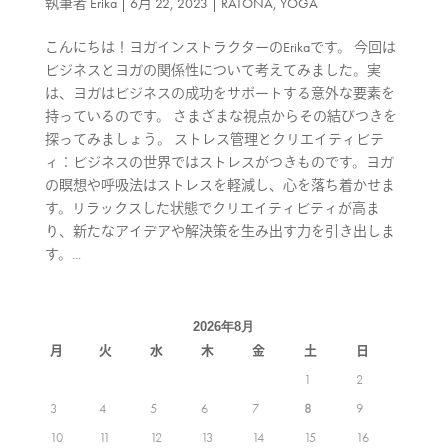
執筆者
Erika
|
6月 22, 2023
|
RATONA
,
YOGA
こんにちは！ヨガインストラクターのErikaです。 今回は
ビジネスとヨガの関係性について考えてみました。実
は、ヨガはビジネスの成功をサポートする意外な要素を
持っているのです。 さまざまな視点からその結びつきを
探ってみましょう。 ストレス管理とクリエイティビテ
ィ：ビジネスの世界ではストレスがつきものです。ヨガ
の瞑想や呼吸法はストレスを軽減し、心を落ち着かせま
す。リラックスした状態でクリエイティビティが高ま
り、新たなアイデアや解決策を生み出す力を引き出しま
す。...
2026年8月
月
火
水
木
金
土
日
1
2
3
4
5
6
7
8
9
10
11
12
13
14
15
16