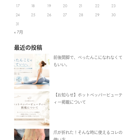
17
18
19
20
21
22
23
24
25
26
27
28
29
30
31
« 7月
最近の投稿
前後開脚で、ぺったんこになれなくて
もいい。
【お知らせ】ホットペッパービューテ
ィー掲載について
爪が折れた！そんな時に使えるコレの
使い方