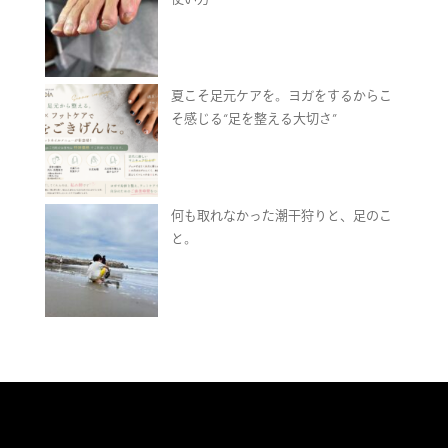
夏こそ足元ケアを。ヨガをするからこ
そ感じる“足を整える大切さ”
何も取れなかった潮干狩りと、足のこ
と。