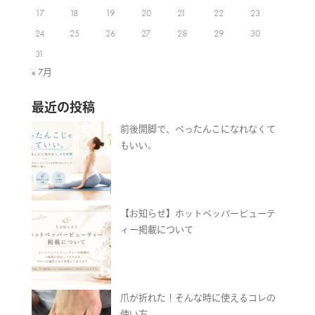
17
18
19
20
21
22
23
24
25
26
27
28
29
30
31
« 7月
最近の投稿
前後開脚で、ぺったんこになれなくて
もいい。
【お知らせ】ホットペッパービューテ
ィー掲載について
爪が折れた！そんな時に使えるコレの
使い方