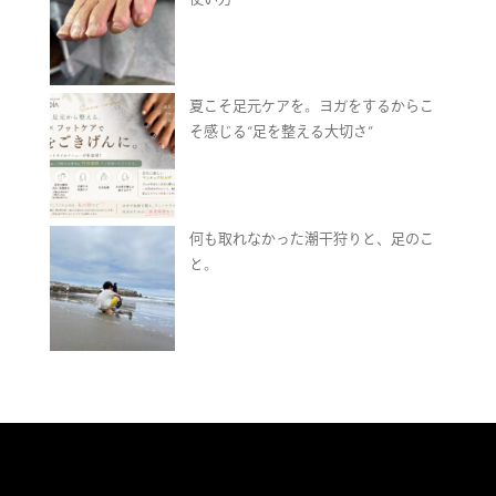
夏こそ足元ケアを。ヨガをするからこ
そ感じる“足を整える大切さ”
何も取れなかった潮干狩りと、足のこ
と。