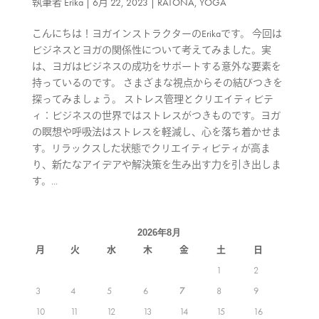
執筆者
Erika
|
6月 22, 2023
|
RATONA
,
YOGA
こんにちは！ヨガインストラクターのErikaです。 今回は
ビジネスとヨガの関係性について考えてみました。実
は、ヨガはビジネスの成功をサポートする意外な要素を
持っているのです。 さまざまな視点からその結びつきを
探ってみましょう。 ストレス管理とクリエイティビテ
ィ：ビジネスの世界ではストレスがつきものです。ヨガ
の瞑想や呼吸法はストレスを軽減し、心を落ち着かせま
す。リラックスした状態でクリエイティビティが高ま
り、新たなアイデアや解決策を生み出す力を引き出しま
す。...
2026年8月
月
火
水
木
金
土
日
1
2
3
4
5
6
7
8
9
10
11
12
13
14
15
16