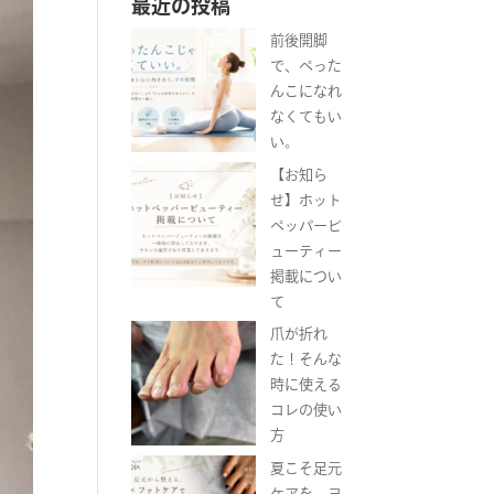
最近の投稿
前後開脚
で、ぺった
んこになれ
なくてもい
い。
【お知ら
せ】ホット
ペッパービ
ューティー
掲載につい
て
爪が折れ
た！そんな
時に使える
コレの使い
方
夏こそ足元
ケアを。ヨ