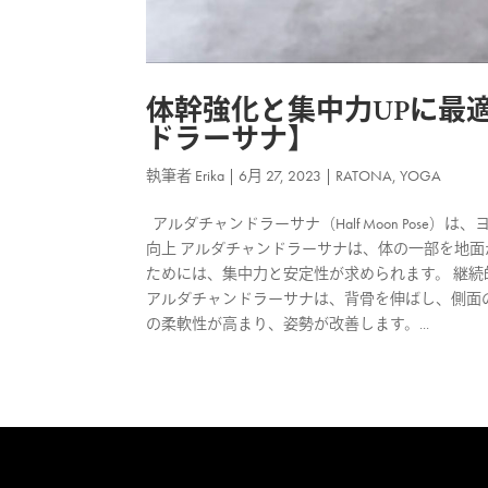
体幹強化と集中力UPに最
ドラーサナ】
執筆者
Erika
|
6月 27, 2023
|
RATONA
,
YOGA
アルダチャンドラーサナ（Half Moon Pos
向上 アルダチャンドラーサナは、体の一部を地面
ためには、集中力と安定性が求められます。 継続
アルダチャンドラーサナは、背骨を伸ばし、側面
の柔軟性が高まり、姿勢が改善します。...