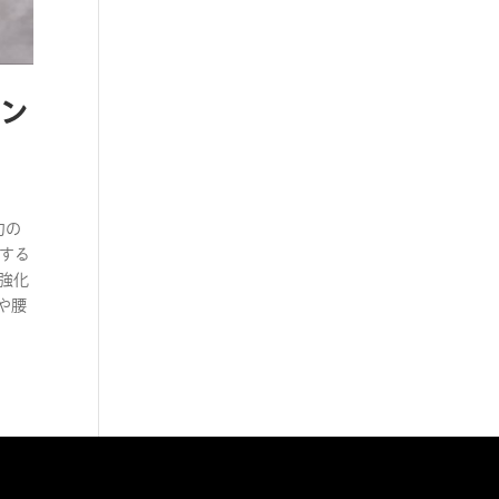
ャン
力の
持する
強化
や腰