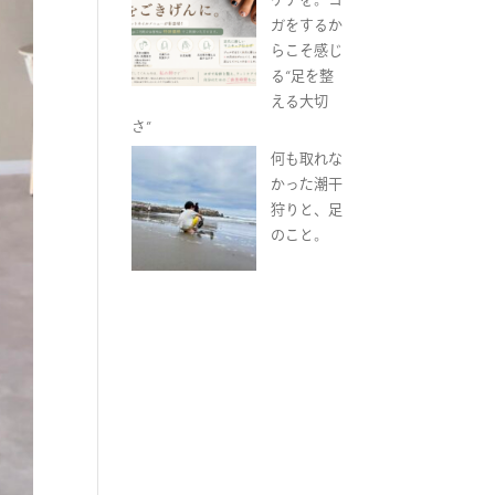
ガをするか
らこそ感じ
る“足を整
える大切
さ”
何も取れな
かった潮干
狩りと、足
のこと。