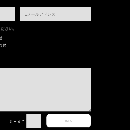
ください。
せ
わせ
=
3 + 6
send