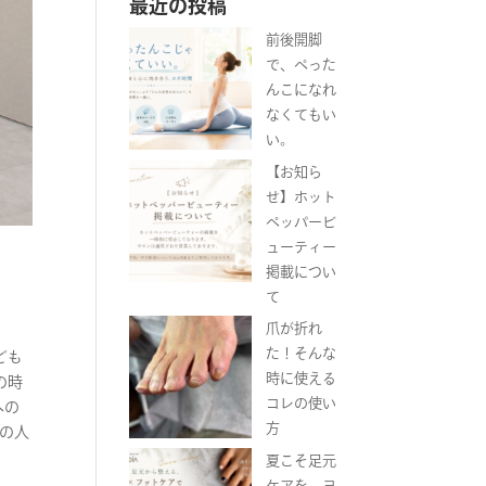
最近の投稿
前後開脚
で、ぺった
んこになれ
なくてもい
い。
【お知ら
せ】ホット
ペッパービ
ューティー
掲載につい
て
爪が折れ
た！そんな
ども
時に使える
の時
コレの使い
への
方
での人
夏こそ足元
ケアを。ヨ