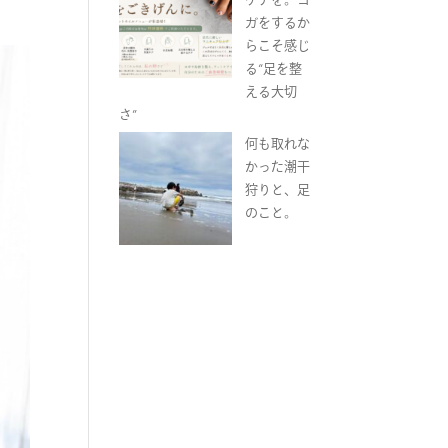
ガをするか
らこそ感じ
る“足を整
える大切
さ”
何も取れな
かった潮干
狩りと、足
のこと。