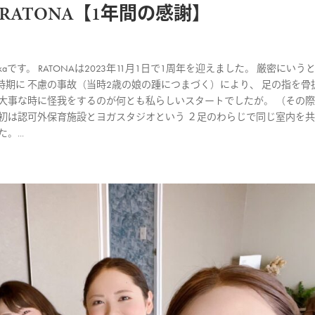
ATONA【1年間の感謝】
です。 RATONAは2023年11月1日で1周年を迎えました。 厳密にいう
期に 不慮の事故（当時2歳の娘の踵につまづく）により、 足の指を骨
大事な時に怪我をするのが何とも私らしいスタートでしたが。 （その
初は認可外保育施設とヨガスタジオという ２足のわらじで同じ室内を
...