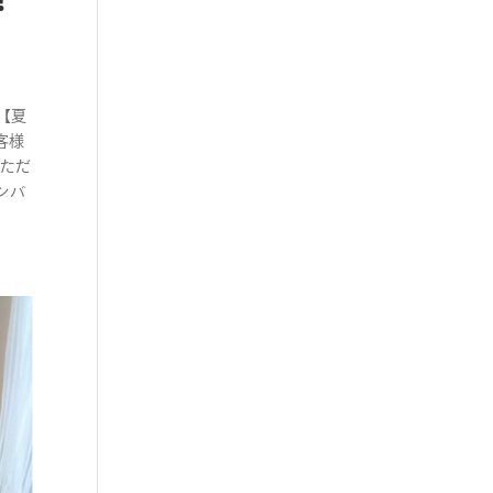
！
【夏
客様
いただ
ンバ