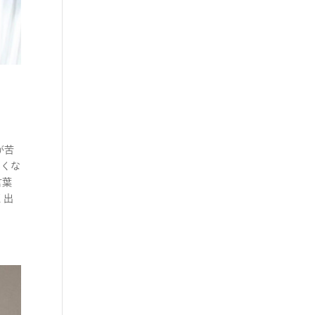
が苦
いくな
言葉
く出