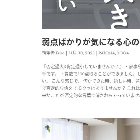
弱点ばかりが気になる心の
執筆者
Erika
|
11月 30, 2023
|
RATONA
,
YOGA
『否定過大&肯定過小していませんか？』 ・家
手です。 ・算数で100点取ることができました
い。 こんな感じで、 何かできた時、嬉しい時、
で否定的な話を するクセはありませんか？ これ
来たことが 否定的な言葉で消されちゃっていませんか