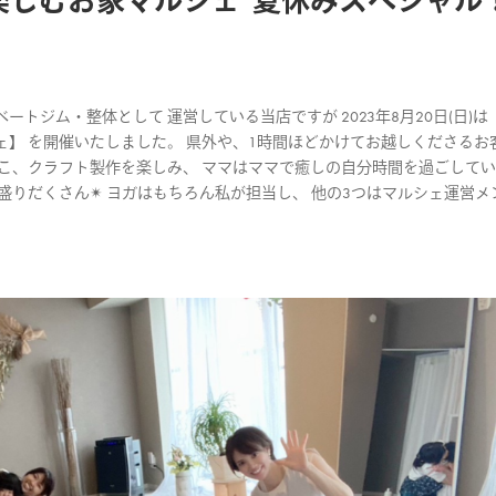
楽しむお家マルシェ”夏休みスペシャル
ジム・整体として 運営している当店ですが 2023年8月20日(日)は 
】 を開催いたしました。 県外や、1時間ほどかけてお越しくださるお
こ、クラフト製作を楽しみ、 ママはママで癒しの自分時間を過ごして
盛りだくさん✴︎ ヨガはもちろん私が担当し、 他の3つはマルシェ運営メ