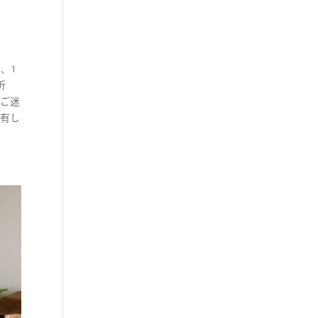
と、1
折
際ご迷
共有し