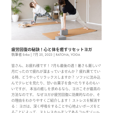
疲労回復の秘訣！心と体を癒すリセットヨガ
執筆者
Erika
|
7月 25, 2023
|
RATONA
,
YOGA
皆さん、お疲れ様です！ 7月も最後の週！暑さも厳しい7
月だったので疲れが溜まっていませんか？ 疲れ果ててい
る時、どうやってリラックスしますか？ ソファに沈み込
んでテレビを見たり、甘いお菓子を食べたりするのもい
いですが、 本当の癒しを求めるなら、ヨガこそが最高の
方法なのです。 なぜヨガが疲労回復に効果的なのか、そ
の理由をわかりやすくご紹介します！ ストレスを解消す
る： ヨガは、深く呼吸をすることや心地よいポーズをと
ることによって、ストレスホルモンであるコルチゾール