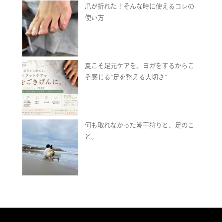
爪が折れた！そんな時に使えるコレの
使い方
夏こそ足元ケアを。ヨガをするからこ
そ感じる“足を整える大切さ”
何も取れなかった潮干狩りと、足のこ
と。