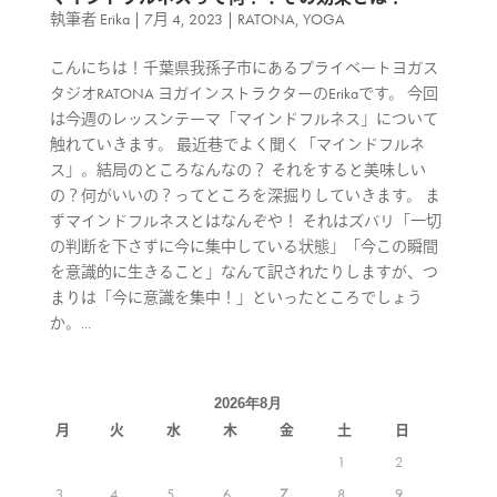
執筆者
Erika
|
7月 4, 2023
|
RATONA
,
YOGA
こんにちは！千葉県我孫子市にあるプライベートヨガス
タジオRATONA ヨガインストラクターのErikaです。 今回
は今週のレッスンテーマ「マインドフルネス」について
触れていきます。 最近巷でよく聞く「マインドフルネ
ス」。結局のところなんなの？ それをすると美味しい
の？何がいいの？ってところを深掘りしていきます。 ま
ずマインドフルネスとはなんぞや！ それはズバリ「一切
の判断を下さずに今に集中している状態」「今この瞬間
を意識的に生きること」なんて訳されたりしますが、つ
まりは「今に意識を集中！」といったところでしょう
か。...
2026年8月
月
火
水
木
金
土
日
1
2
3
4
5
6
7
8
9