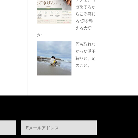
ガをするか
らこそ感じ
る“足を整
える大切
さ”
何も取れな
かった潮干
狩りと、足
のこと。