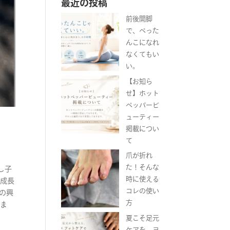
最近の投稿
前後開脚
で、ぺった
んこになれ
なくてもい
い。
【お知ら
せ】ホット
ペッパービ
ューティー
掲載につい
て
爪が折れ
た！そんな
し子
時に使える
の成長
コレの使い
の興
方
りま
夏こそ足元
ケアを。ヨ