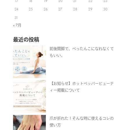
17
18
19
20
21
22
23
24
25
26
27
28
29
30
31
« 7月
最近の投稿
前後開脚で、ぺったんこになれなくて
もいい。
【お知らせ】ホットペッパービューテ
ィー掲載について
爪が折れた！そんな時に使えるコレの
使い方