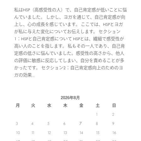
私はHSP（高感受性の人）で、自己肯定感が低いことに悩
んでいました。 しかし、ヨガを通じて、自己肯定感が向
上し、心の成長を感じています。 ここでは、HSPとヨガ
が私に与えた変化についてお伝えします。 セクション
1：HSPと自己肯定感について HSPとは、繊細で感受性が
高い人のことを指します。 私もその一人であり、自己肯
定感の低さに悩んでいました。感受性の高さから、他人
の評価に敏感に反応してしまい、自分を責めることが多
かったです。 セクション2：自己肯定感向上のためのヨ
ガの効果...
2026年8月
月
火
水
木
金
土
日
1
2
3
4
5
6
7
8
9
10
11
12
13
14
15
16