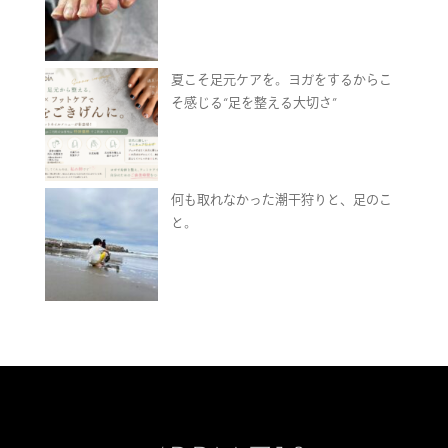
夏こそ足元ケアを。ヨガをするからこ
そ感じる“足を整える大切さ”
何も取れなかった潮干狩りと、足のこ
と。