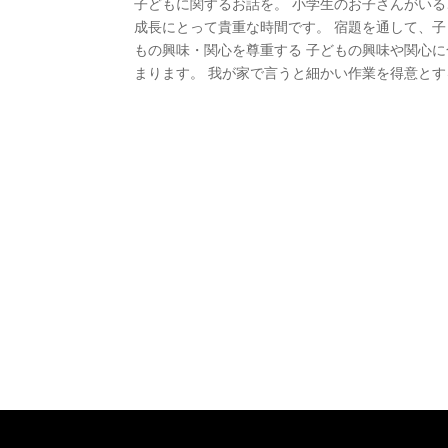
子どもに関するお話を。 小学生のお子さんがい
成長にとって貴重な時間です。 宿題を通して、
もの興味・関心を尊重する 子どもの興味や関心
まります。 我が家で言うと細かい作業を得意とする