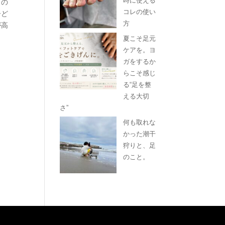
時に使える
もの
コレの使い
子ど
方
が高
夏こそ足元
ケアを。ヨ
ガをするか
らこそ感じ
る“足を整
える大切
さ”
何も取れな
かった潮干
狩りと、足
のこと。