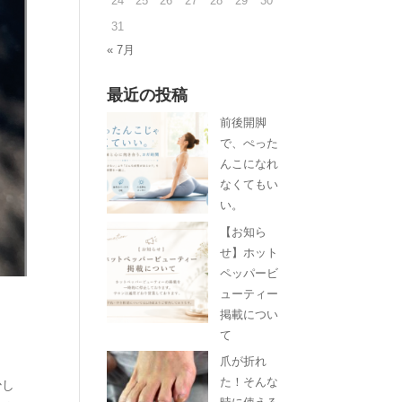
24
25
26
27
28
29
30
31
« 7月
最近の投稿
前後開脚
で、ぺった
んこになれ
なくてもい
い。
【お知ら
せ】ホット
ペッパービ
ューティー
掲載につい
て
爪が折れ
た！そんな
少し