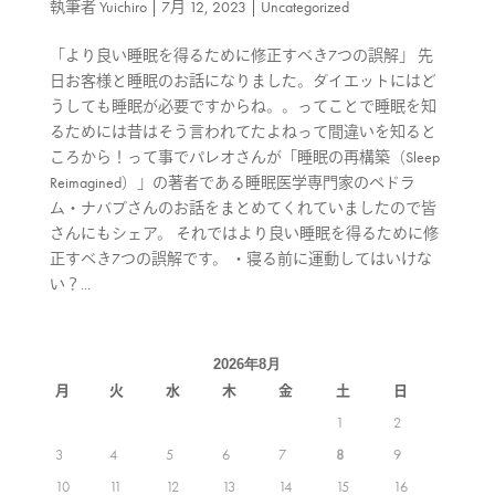
執筆者
Yuichiro
|
7月 12, 2023
|
Uncategorized
「より良い睡眠を得るために修正すべき7つの誤解」 先
日お客様と睡眠のお話になりました。ダイエットにはど
うしても睡眠が必要ですからね。。ってことで睡眠を知
るためには昔はそう言われてたよねって間違いを知ると
ころから！って事でパレオさんが「睡眠の再構築（Sleep
Reimagined）」の著者である睡眠医学専門家のペドラ
ム・ナバブさんのお話をまとめてくれていましたので皆
さんにもシェア。 それではより良い睡眠を得るために修
正すべき7つの誤解です。 ・寝る前に運動してはいけな
い？...
2026年8月
月
火
水
木
金
土
日
1
2
3
4
5
6
7
8
9
10
11
12
13
14
15
16