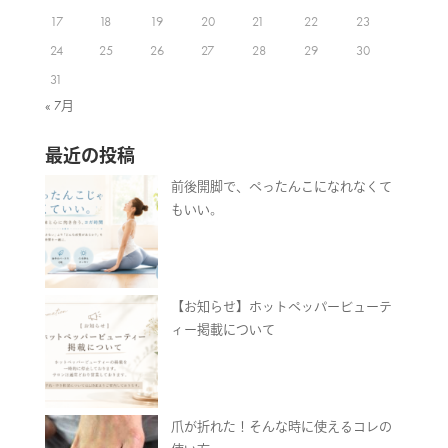
17
18
19
20
21
22
23
24
25
26
27
28
29
30
31
« 7月
最近の投稿
前後開脚で、ぺったんこになれなくて
もいい。
【お知らせ】ホットペッパービューテ
ィー掲載について
爪が折れた！そんな時に使えるコレの