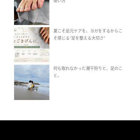
使い方
夏こそ足元ケアを。ヨガをするからこ
そ感じる“足を整える大切さ”
何も取れなかった潮干狩りと、足のこ
と。