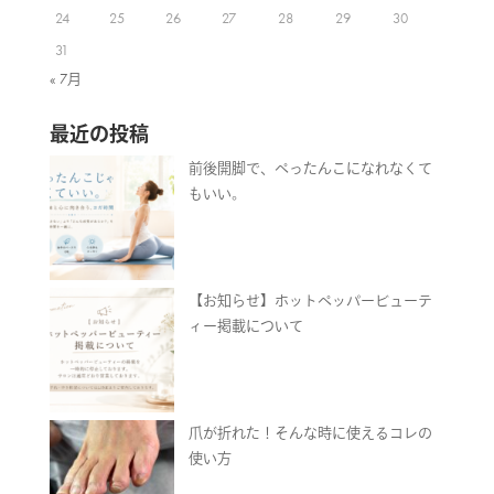
24
25
26
27
28
29
30
31
« 7月
最近の投稿
前後開脚で、ぺったんこになれなくて
もいい。
【お知らせ】ホットペッパービューテ
ィー掲載について
爪が折れた！そんな時に使えるコレの
使い方