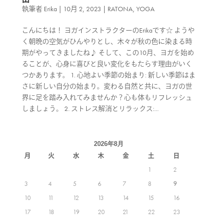
執筆者
Erika
|
10月 2, 2023
|
RATONA
,
YOGA
こんにちは！ ヨガインストラクターのErikaです☆ ようや
く朝晩の空気がひんやりとし、木々が秋の色に染まる時
期がやってきましたね♪ そして、この10月、ヨガを始め
ることが、心身に喜びと良い変化をもたらす理由がいく
つかあります。 1. 心地よい季節の始まり: 新しい季節はま
さに新しい自分の始まり。変わる自然と共に、ヨガの世
界に足を踏み入れてみませんか？心も体もリフレッシュ
しましょう。 2. ストレス解消とリラックス:...
2026年8月
月
火
水
木
金
土
日
1
2
3
4
5
6
7
8
9
10
11
12
13
14
15
16
17
18
19
20
21
22
23