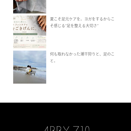
夏こそ足元ケアを。ヨガをするからこ
そ感じる“足を整える大切さ”
何も取れなかった潮干狩りと、足のこ
と。