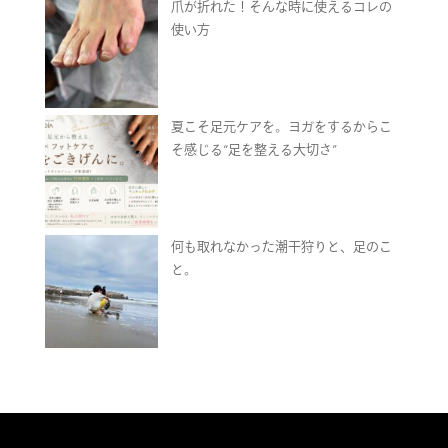
爪が折れた！そんな時に使えるコレの
使い方
夏こそ足元ケアを。ヨガをするからこ
そ感じる“足を整える大切さ”
何も取れなかった潮干狩りと、足のこ
と。