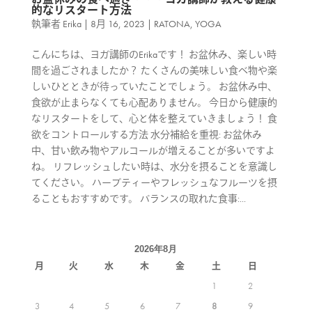
的なリスタート方法
執筆者
Erika
|
8月 16, 2023
|
RATONA
,
YOGA
こんにちは、ヨガ講師のErikaです！ お盆休み、楽しい時
間を過ごされましたか？ たくさんの美味しい食べ物や楽
しいひとときが待っていたことでしょう。 お盆休み中、
食欲が止まらなくても心配ありません。 今日から健康的
なリスタートをして、心と体を整えていきましょう！ 食
欲をコントロールする方法 水分補給を重視: お盆休み
中、甘い飲み物やアルコールが増えることが多いですよ
ね。 リフレッシュしたい時は、水分を摂ることを意識し
てください。 ハーブティーやフレッシュなフルーツを摂
ることもおすすめです。 バランスの取れた食事:...
2026年8月
月
火
水
木
金
土
日
1
2
3
4
5
6
7
8
9