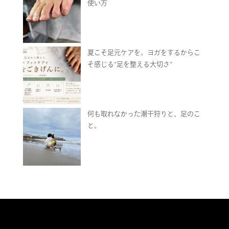
使い方
夏こそ足元ケアを。ヨガをするからこ
そ感じる“足を整える大切さ”
何も取れなかった潮干狩りと、足のこ
と。