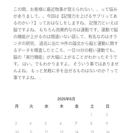
この間、お客様に最近物事が覚えられない、、って悩み
がありまして。。今回は【記憶力を上げるサプリってあ
るのかい？】っておはなしをしますね。 記憶力といえば
脳ですよね。 もちろん効果的なのは運動です。運動で脳
の機能が上がるのは間違いない話して、有名なのはオラ
ンダの研究、 過去に出た19件の論文から脳と運動に関す
るデータを精査したところ、一日10分の軽い運動でも、
脳の「実行機能」が大幅に上がることがわかったそうで
す。 はい。でもわかりますよ。 そういう事ではありませ
んよね。 もっと気軽に手を出せるものはないのか？って
事ですよね。...
2026年8月
月
火
水
木
金
土
日
1
2
3
4
5
6
7
8
9
10
11
12
13
14
15
16