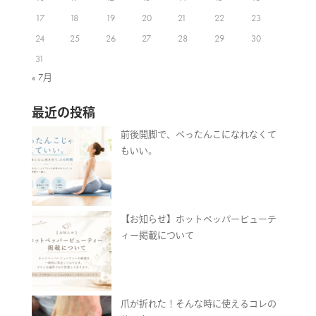
17
18
19
20
21
22
23
24
25
26
27
28
29
30
31
« 7月
最近の投稿
前後開脚で、ぺったんこになれなくて
もいい。
【お知らせ】ホットペッパービューテ
ィー掲載について
爪が折れた！そんな時に使えるコレの