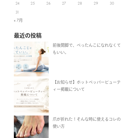
24
25
26
27
28
29
30
31
« 7月
最近の投稿
前後開脚で、ぺったんこになれなくて
もいい。
【お知らせ】ホットペッパービューテ
ィー掲載について
爪が折れた！そんな時に使えるコレの
使い方