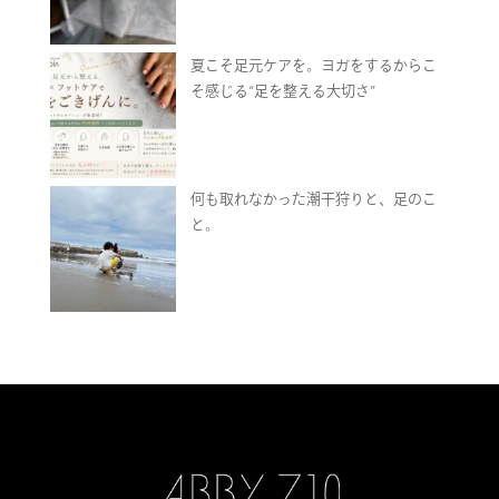
夏こそ足元ケアを。ヨガをするからこ
そ感じる“足を整える大切さ”
何も取れなかった潮干狩りと、足のこ
と。