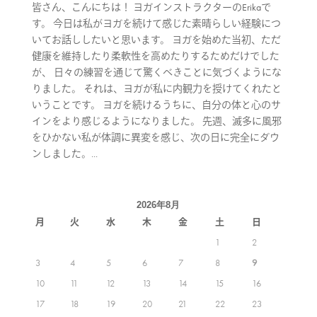
皆さん、こんにちは！ ヨガインストラクターのErikaで
す。 今日は私がヨガを続けて感じた素晴らしい経験につ
いてお話ししたいと思います。 ヨガを始めた当初、ただ
健康を維持したり柔軟性を高めたりするためだけでした
が、 日々の練習を通じて驚くべきことに気づくようにな
りました。 それは、ヨガが私に内観力を授けてくれたと
いうことです。 ヨガを続けるうちに、自分の体と心のサ
インをより感じるようになりました。 先週、滅多に風邪
をひかない私が体調に異変を感じ、次の日に完全にダウ
ンしました。...
2026年8月
月
火
水
木
金
土
日
1
2
3
4
5
6
7
8
9
10
11
12
13
14
15
16
17
18
19
20
21
22
23