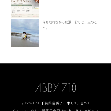
何も取れなかった潮干狩りと、足のこ
と。
〒270-1151 千葉県我孫子市本町3丁目2-1
イトーヨーカドー我孫子南口店の上にある アビイマ