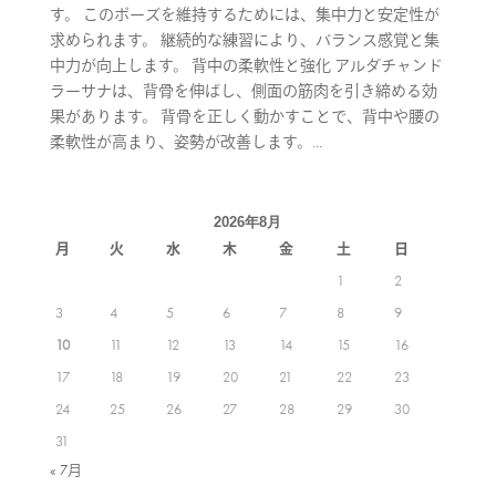
す。 このポーズを維持するためには、集中力と安定性が
求められます。 継続的な練習により、バランス感覚と集
中力が向上します。 背中の柔軟性と強化 アルダチャンド
ラーサナは、背骨を伸ばし、側面の筋肉を引き締める効
果があります。 背骨を正しく動かすことで、背中や腰の
柔軟性が高まり、姿勢が改善します。...
2026年8月
月
火
水
木
金
土
日
1
2
3
4
5
6
7
8
9
10
11
12
13
14
15
16
17
18
19
20
21
22
23
24
25
26
27
28
29
30
31
« 7月