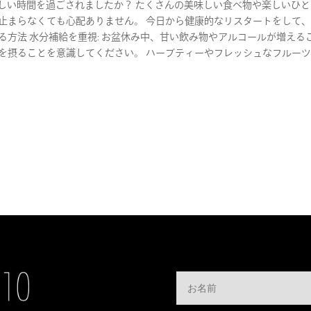
、楽しい時間を過ごされましたか？ たくさんの美味しい食べ物や楽しいひ
止まらなくても心配ありません。 今日から健康的なリスタートをして
る方法 水分補給を重視: お盆休み中、甘い飲み物やアルコールが増える
を摂ることを意識してください。 ハーブティーやフレッシュなフルー