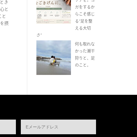
ととき
ガをするか
、心と
らこそ感じ
こと
る“足を整
ツを摂
える大切
さ”
何も取れな
かった潮干
狩りと、足
のこと。