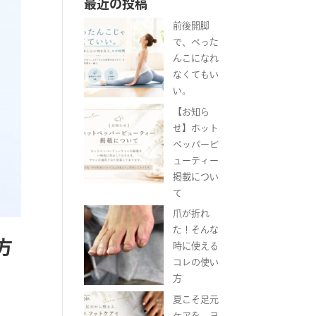
最近の投稿
前後開脚
で、ぺった
んこになれ
なくてもい
い。
【お知ら
せ】ホット
ペッパービ
ューティー
掲載につい
て
爪が折れ
た！そんな
方
時に使える
コレの使い
方
夏こそ足元
ケアを。ヨ