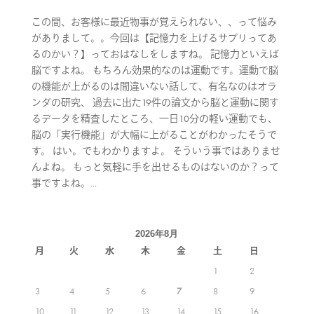
この間、お客様に最近物事が覚えられない、、って悩み
がありまして。。今回は【記憶力を上げるサプリってあ
るのかい？】っておはなしをしますね。 記憶力といえば
脳ですよね。 もちろん効果的なのは運動です。運動で脳
の機能が上がるのは間違いない話して、有名なのはオラ
ンダの研究、 過去に出た19件の論文から脳と運動に関す
るデータを精査したところ、一日10分の軽い運動でも、
脳の「実行機能」が大幅に上がることがわかったそうで
す。 はい。でもわかりますよ。 そういう事ではありませ
んよね。 もっと気軽に手を出せるものはないのか？って
事ですよね。...
2026年8月
月
火
水
木
金
土
日
1
2
3
4
5
6
7
8
9
10
11
12
13
14
15
16