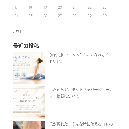
17
18
19
20
21
22
23
24
25
26
27
28
29
30
31
« 7月
最近の投稿
前後開脚で、ぺったんこになれなくて
もいい。
【お知らせ】ホットペッパービューテ
ィー掲載について
爪が折れた！そんな時に使えるコレの