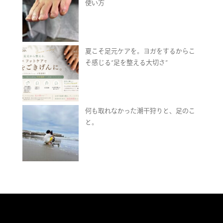
使い方
夏こそ足元ケアを。ヨガをするからこ
そ感じる“足を整える大切さ”
何も取れなかった潮干狩りと、足のこ
と。