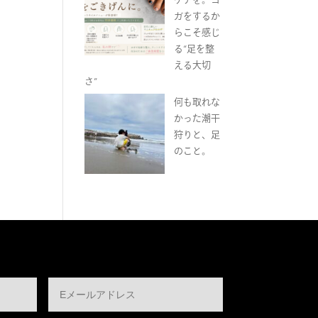
ガをするか
らこそ感じ
る“足を整
える大切
さ”
何も取れな
かった潮干
狩りと、足
のこと。