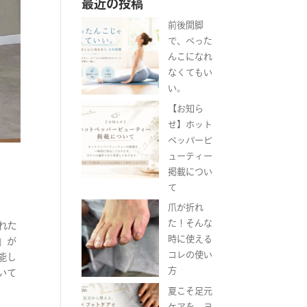
最近の投稿
前後開脚
で、ぺった
んこになれ
なくてもい
い。
【お知ら
せ】ホット
ペッパービ
ューティー
掲載につい
て
爪が折れ
た！そんな
れた
時に使える
」が
コレの使い
能し
方
いて
夏こそ足元
ケアを。ヨ