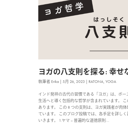
ヨガの八支則を探る: 幸
執筆者
Erika
|
5月 26, 2023
|
RATONA
,
YOGA
インド発祥の古代の習慣である「ヨガ」は、ポー
生活へと導く包括的な哲学が含まれています。 
あります。 この 8 つの支則は、ヨガ実践者が
ています。 このブログ投稿では、各手足を詳し
いきます。 1.ヤマ – 普遍的な道徳原則:...