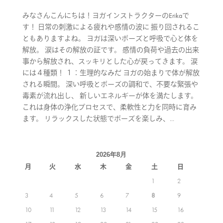
みなさんこんにちは！ヨガインストラクターのErikaで
す！ 日常の刺激による疲れや感情の波に 振り回されるこ
ともありますよね。 ヨガは深いポーズと呼吸で心と体を
解放。 涙はその解放の証です。 感情の負荷や過去の出来
事から解放され、スッキリとした心が戻ってきます。 涙
には４種類！ １：生理的なみだ ヨガの始まりで体が解放
される瞬間。 深い呼吸とポーズの調和で、不要な緊張や
毒素が流れ出し、 新しいエネルギーが体を満たします。
これは身体の浄化プロセスで、柔軟性と力を同時に育み
ます。 リラックスした状態でポーズを楽しみ、...
2026年8月
月
火
水
木
金
土
日
1
2
3
4
5
6
7
8
9
10
11
12
13
14
15
16