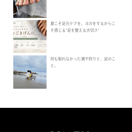
夏こそ足元ケアを。ヨガをするからこ
そ感じる“足を整える大切さ”
何も取れなかった潮干狩りと、足のこ
と。