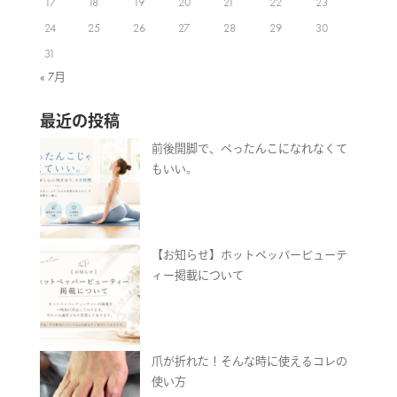
17
18
19
20
21
22
23
24
25
26
27
28
29
30
31
« 7月
最近の投稿
前後開脚で、ぺったんこになれなくて
もいい。
【お知らせ】ホットペッパービューテ
ィー掲載について
爪が折れた！そんな時に使えるコレの
使い方